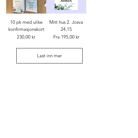
10 pk med ulike
Mitt hus 2. Josva
konfirmasjonskort
24,15
Pris
Salgspris
230,00 kr
Fra
195,00 kr
Last inn mer