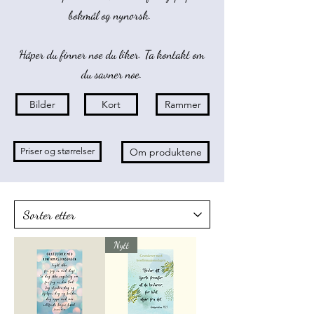
bokmål og nynorsk.
Håper du finner noe du liker. Ta kontakt om
du savner noe.
Bilder
Kort
Rammer
Priser og størrelser
Om produktene
Nytt