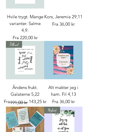
Hvile trygt. Mange
Kors, Jeremia 29,11
varianter. Salme
Salgspris
Fra
36,00 kr
4,9.
Salgspris
Fra
220,00 kr
Tilbud
Åndens frukt.
Alt makter jeg i
Galaterne 5,22
ham. Fil 4,13
Vanlig pris
Salgspris
Salgspris
Fra
143,25 kr
Fra
36,00 kr
191,00 kr
Nyhet