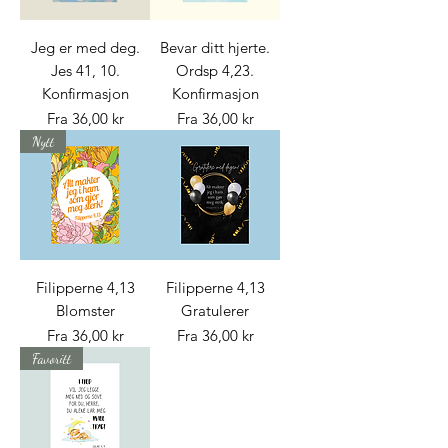
Jeg er med deg.
Bevar ditt hjerte.
Jes 41, 10.
Ordsp 4,23.
Konfirmasjon
Konfirmasjon
Salgspris
Salgspris
Fra
36,00 kr
Fra
36,00 kr
Nytt
Filipperne 4,13
Filipperne 4,13
Blomster
Gratulerer
Salgspris
Salgspris
Fra
36,00 kr
Fra
36,00 kr
Favoritt