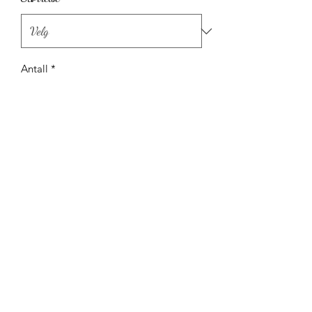
Antall
*
Legg til i handlekurv
Fiskå, Strand kommune, Norge
©2022 by Bibelkunst ved Marita Vold. Proudly created