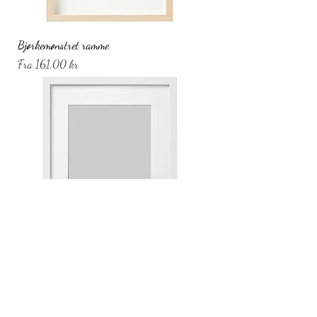
Bjørkemønstret ramme
Salgspris
Fra
161,00 kr
Hvit ramme
Salgspris
Fra
161,00 kr