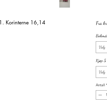
. 1. Korinterne 16,14
Fra
k
Bokmål
Velg
Kjøp 5
Velg
Antall