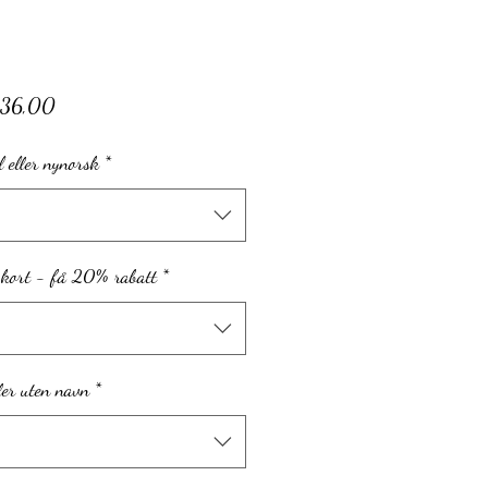
Salgspris
r36,00
 eller nynorsk
*
 kort - få 20% rabatt
*
ler uten navn
*