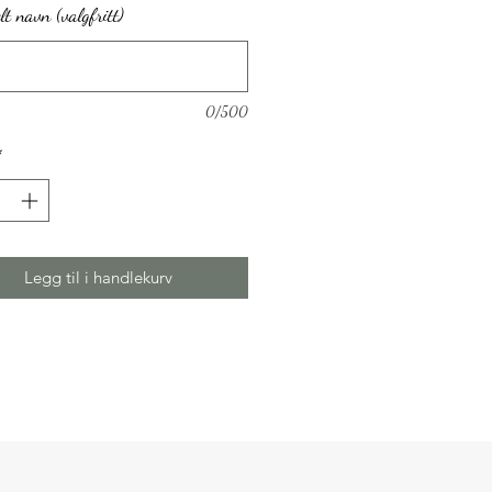
lt navn (valgfritt)
0/500
*
Legg til i handlekurv