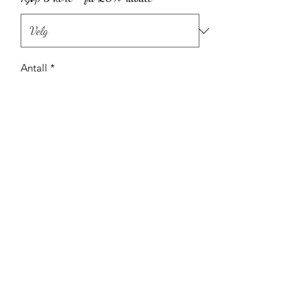
Antall
*
Legg til i handlekurv
Fiskå, Strand kommune, Norge
©2022 by Bibelkunst ved Marita Vold. Proudly created