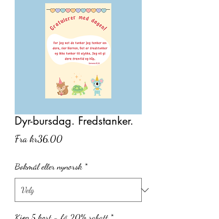
Dyr-bursdag. Fredstanker.
Salgspris
Fra
kr36,00
Bokmål eller nynorsk
*
Kjøp 5 kort - få 20% rabatt
*