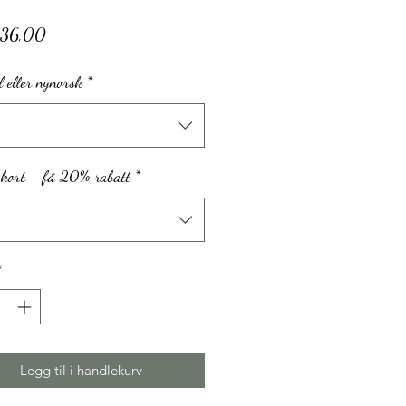
Salgspris
r36,00
 eller nynorsk
*
 kort - få 20% rabatt
*
*
Legg til i handlekurv