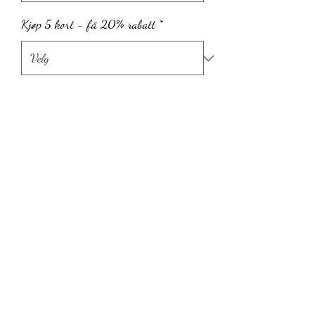
Kjøp 5 kort - få 20% rabatt
*
Antall
*
Legg til i handlekurv
Fiskå, Strand kommune, Norge
©2022 by Bibelkunst ved Marita Vold. Proudly created