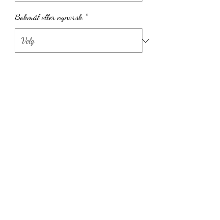
Bokmål eller nynorsk
*
Antall
*
Legg til i handlekurv
Fiskå, Strand kommune, Norge
©2022 by Bibelkunst ved Marita Vold. Proudly created