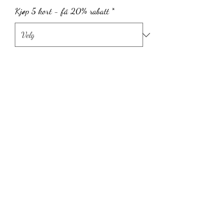
Kjøp 5 kort - få 20% rabatt
*
Antall
*
Legg til i handlekurv
Fiskå, Strand kommune, Norge
©2022 by Bibelkunst ved Marita Vold. Proudly created